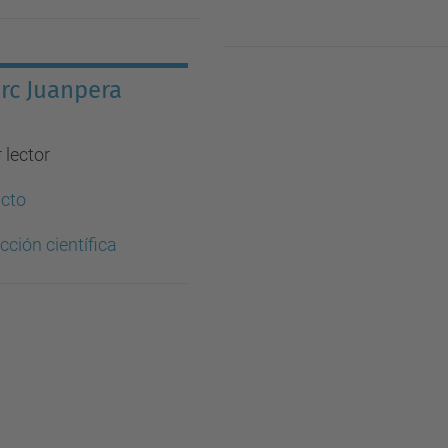
arc Juanpera
 lector
cto
ción científica