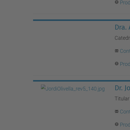
Prod
Dra.
Catedr
Con
Prod
Dr. J
Titula
Con
Prod