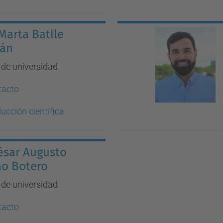
 Marta Batlle
rán
r de universidad
tacto
ucción científica
César Augusto
o Botero
r de universidad
tacto