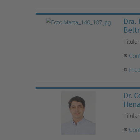
Dra.
Belt
Titula
Con
Prod
Dr. 
Hena
Titula
Con