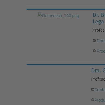
Dr. 
Lega
Profes
Con
Prod
Dra. 
Profeso
Cont
Produ