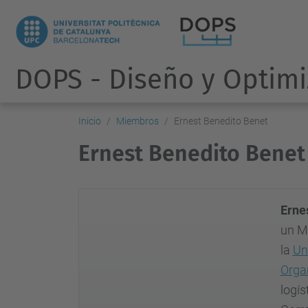
DOPS - Diseño y Optimi
Inicio
Miembros
Ernest Benedito Benet
Ernest Benedito Benet
Erne
un M
la
Un
Orga
logís