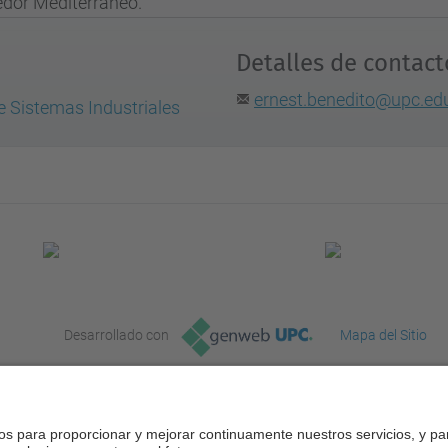
edor Mediterráneo.
Detalles de contact
ernest.benedito@upc.ed
de Sistemas Industriales
Desarrollado con
Mapa del Sitio