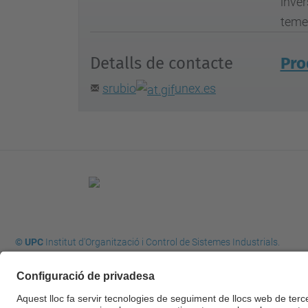
inver
temes
Detalls de contacte
Pro
srubio
unex.es
© UPC
Institut d'Organització i Control de Sistemes Industrials.
IOC.