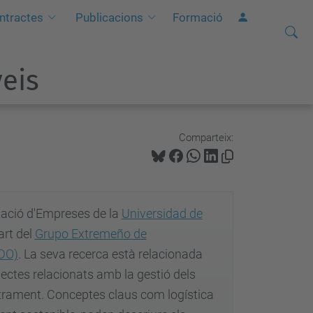
ontractes
Publicacions
Formació
Cerca
C
e
veis
r
c
a
a
Comparteix:
v
a
n
tzació d'Empreses de la
Universidad de
ç
art del
Grupo Extremeño de
a
kDO)
. La seva recerca està relacionada
d
ectes relacionats amb la gestió dels
a
strament. Conceptes claus com logística
…