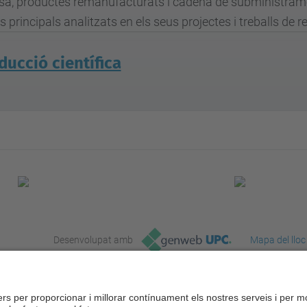
sa, productes remanufacturats i cadena de subministrame
 principals analitzats en els seus projectes i treballs de r
ducció científica
Desenvolupat amb
Mapa del lloc