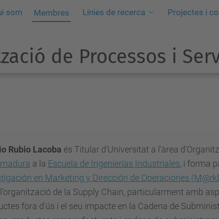
ui som
Línies de recerca
Projectes i c
Membres
zació de Processos i Ser
io Rubio Lacoba
és Titular d'Universitat a l'àrea d'Organi
emadura
a la
Escuela de Ingenierías Industriales
, i forma p
stigación en Marketing y Dirección de Operaciones (M@r
'organització de la Supply Chain, particularment amb asp
ctes fora d'ús i el seu impacte en la Cadena de Submini