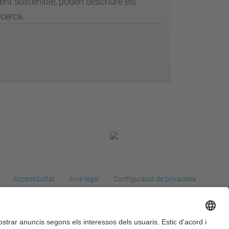
nt sostenible, poden descriure els
ecerca.
Accessibilitat
Avís legal
Configuració de privadesa