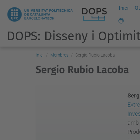
Inici
Q
DOPS: Disseny i Optimit
Inici
Membres
Sergio Rubio Lacoba
Sergio Rubio Lacoba
Serg
Extr
Inve
amb l
Produ