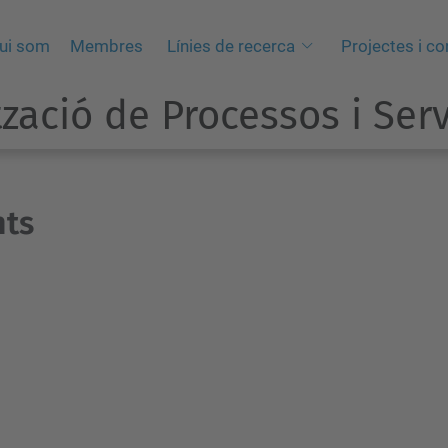
ui som
Membres
Línies de recerca
Projectes i co
zació de Processos i Ser
nts