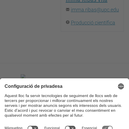
imma.ribas@upc.edu
Producció científica